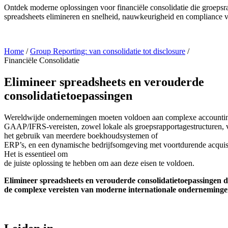
Ontdek
moderne
oplossingen
voor
financiële
consolidatie
die
groepsr
spreadsheets
elimineren
en
snelheid
,
nauwkeurigheid
en
compliance
Home
/
Group Reporting: van consolidatie tot disclosure
/
Financiële Consolidatie
Elimineer spreadsheets en verouderde
consolidatietoepassingen
Wereldwijde
ondernemingen
moeten
voldoen
aan
complexe
accounti
GAAP/IFRS‑
vereisten
,
zowel
lokale
als
groepsrapportagestructuren
,
het
gebruik
van
meerdere
boekhoudsystemen
of
ERP’s,
en
een
dynamische
bedrijfsomgeving
met
voortdurende
acquis
Het is
essentieel
om
de
juiste
oplossing
te
hebben
om
aan
deze
eisen
te
voldoen
.
Elimineer
spreadsheets
en
verouderde
consolidatietoepassingen
d
de
complexe
vereisten
van
moderne
internationale
onderneminge