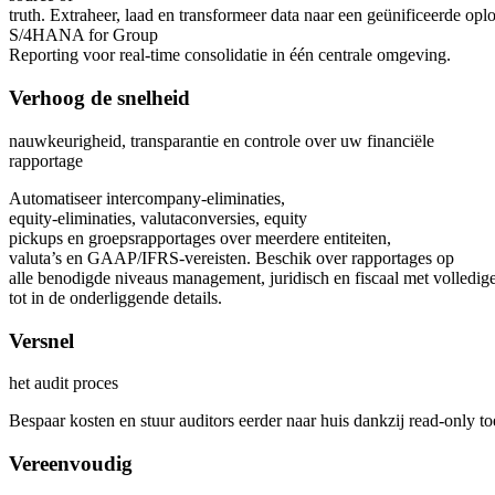
truth.
Extraheer
,
laad
en
transformeer
data
naar
een
geünificeerde
oplo
S/4HANA for Group
Reporting
voor
real‑time
consolidatie
in
één
centrale
omgeving
.
Verhoog de snelheid
nauwkeurigheid, transparantie en controle over uw financiële
rapportage
Automatiseer
intercompany‑
eliminaties
,
equity‑
eliminaties
,
valutaconversies
, equity
pickups
en
groepsrapportages
over
meerdere
entiteiten
,
valuta’s
en
GAAP/IFRS‑
vereisten
.
Beschik
over
rapportages
op
alle
benodigde
niveaus
management,
juridisch
en
fiscaal
met
volledig
tot in de
onderliggende
details.
Versnel
het audit proces
Bespaar
kosten
en
stuur
auditors
eerder
naar
huis
dankzij
read‑only
t
Vereenvoudig