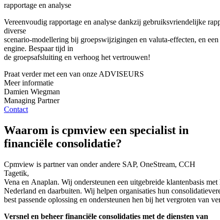
rapportage en analyse
Vereenvoudig
rapportage
en
analyse
dankzij
gebruiksvriendelijke
rap
diverse
scenario‑
modellering
bij
groepswijzigingen
en
valuta‑
effecten
,
en
een
engine.
Bespaar
tijd
in
de
groepsafsluiting
en
verhoog
het
vertrouwen
!
Praat verder met een van onze ADVISEURS
Meer informatie
Damien Wiegman
Managing Partner
Contact
Waarom is cpmview een speciali
st in
financiële consolidatie?
Cpmview is partner van
onder
andere
SAP, OneStream, CCH
Tagetik,
Vena
en
Anaplan.
Wij
ondersteunen
een
uitgebreide
klantenbasis
met
Nederland
en
daarbuiten
.
Wij
helpen
organisaties
hun
consolidatiever
best
passende
oplossing
en
ondersteunen
hen
bij
het
vergroten
van
ve
Versnel
en
beheer
financiële
consolidaties
met de
diensten
van