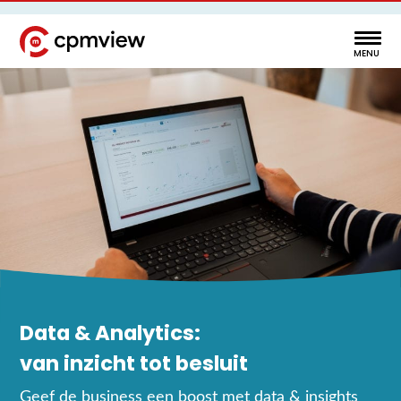
Data & Analytics
:
van
inzicht
tot
besluit
Geef
de business
een
boost
met data &
insights