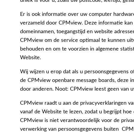
uniek is voor u, zoals uw postcode, leeftijd, ges
Er is ook informatie over uw computer hardwar
verzameld door CPMview. Deze informatie kan b
domeinnamen, toegangstijd en website adressen
CPMview om de service optimaal te kunnen uitv
behouden en om te voorzien in algemene statis
Website.
Wij wijzen u erop dat als u persoonsgegevens o
de CPMview openbare message boards, deze in
door anderen. Noot: CPMview leest geen van u
CPMview raadt u aan de privacyverklaringen van
vanaf de Website te lezen, zodat u begrijpt h
CPMview is niet verantwoordelijk voor de priva
verwerking van persoonsgegevens buiten CPMv