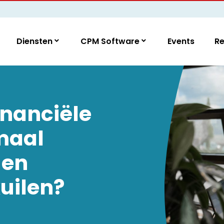
Diensten
CPM Software
Events
R
inanciële
maal
 en
kuilen?