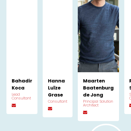
Bahadir
Hanna
Maarten
Koca
Luīze
Baatenburg
Grase
de Jong
Lead
Consultant
Consultant
Principal Solution
Architect