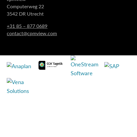
Computerweg 22
3542 DR Utrecht
+31 85 – 877 0689
contact@cpmview.com