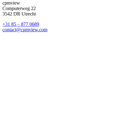
cpmview
Computerweg 22
3542 DR Utrecht
+31 85 – 877 0689
contact@cpmview.com