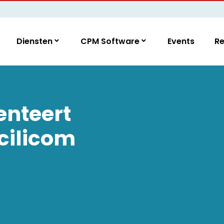
Diensten
CPM Software
Events
R
nteert
acilicom